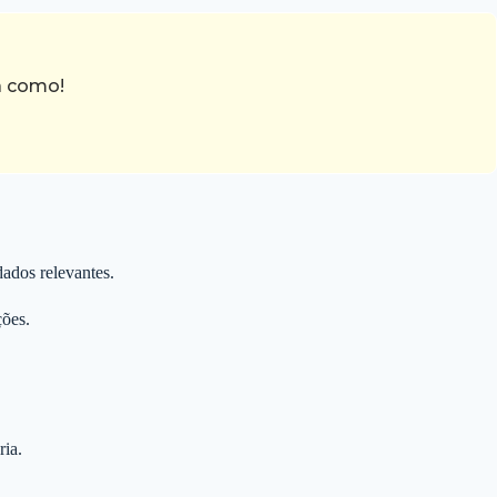
a como!
ados relevantes.
ções.
ria.