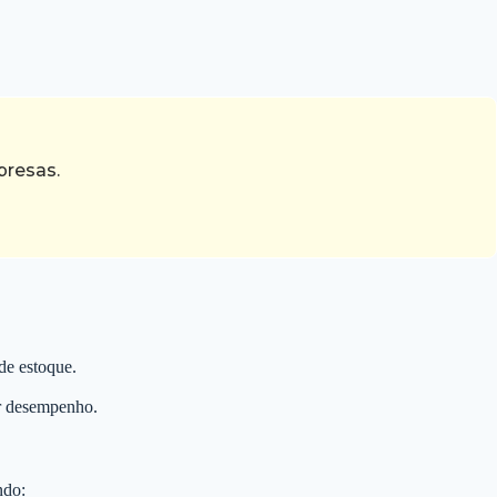
presas.
de estoque.
or desempenho.
ndo: