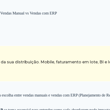
de Vendas Manual vs Vendas com ERP
a sua distribuição. Mobile, faturamento em lote, BI e
, a escolha entre vendas manuais e vendas com ERP (Planejamento de Rec
RP
se torna essencial para entender como cada abordagem pode impactar 