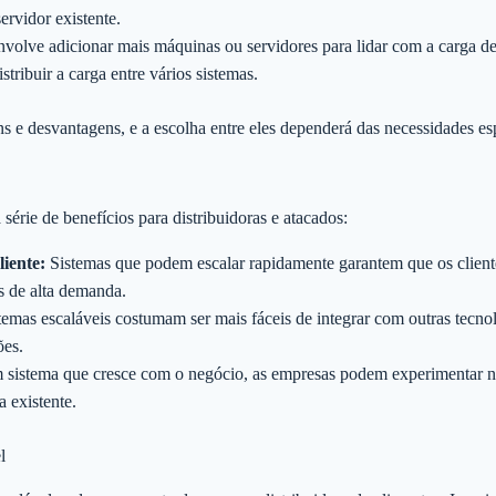
rvidor existente.
volve adicionar mais máquinas ou servidores para lidar com a carga d
stribuir a carga entre vários sistemas.
e desvantagens, e a escolha entre eles dependerá das necessidades espe
série de benefícios para distribuidoras e atacados:
liente:
Sistemas que podem escalar rapidamente garantem que os client
 de alta demanda.
emas escaláveis costumam ser mais fáceis de integrar com outras tecnolo
ões.
istema que cresce com o negócio, as empresas podem experimentar no
a existente.
l