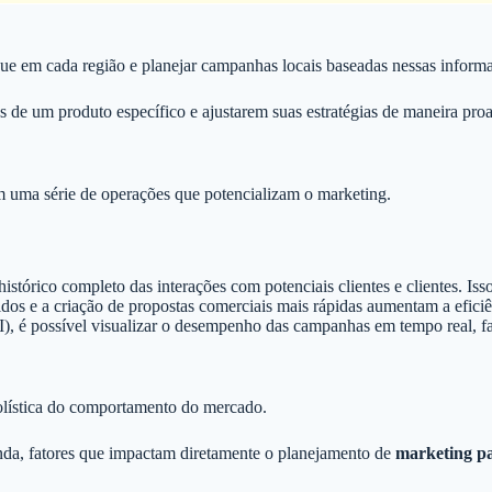
ue em cada região e planejar campanhas locais baseadas nessas inform
de um produto específico e ajustarem suas estratégias de maneira proa
tam uma série de operações que potencializam o marketing.
histórico completo das interações com potenciais clientes e clientes. Is
os e a criação de propostas comerciais mais rápidas aumentam a eficiên
I), é possível visualizar o desempenho das campanhas em tempo real, fa
olística do comportamento do mercado.
anda, fatores que impactam diretamente o planejamento de
marketing pa